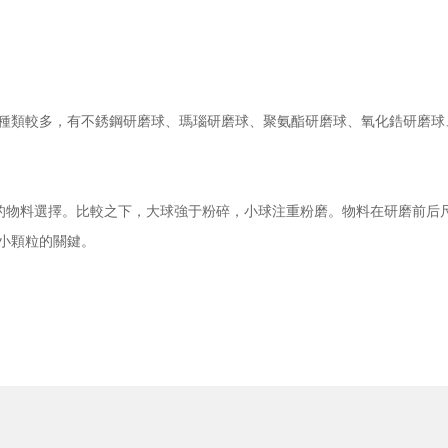
種類較多，有不銹鋼研磨球、瑪瑙研磨球、聚氨酯研磨球、氧化鋯研磨球
大小的物料選擇。比較之下，大球強于粉碎，小球注重粉磨。物料在研磨前
小顆粒的關鍵。