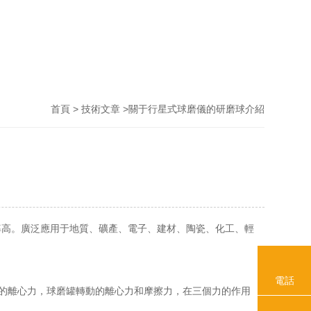
>
>關于行星式球磨儀的研磨球介紹
首頁
技術文章
率高。廣泛應用于地質、礦產、電子、建材、陶瓷、化工、輕
電話
的離心力，球磨罐轉動的離心力和摩擦力，在三個力的作用