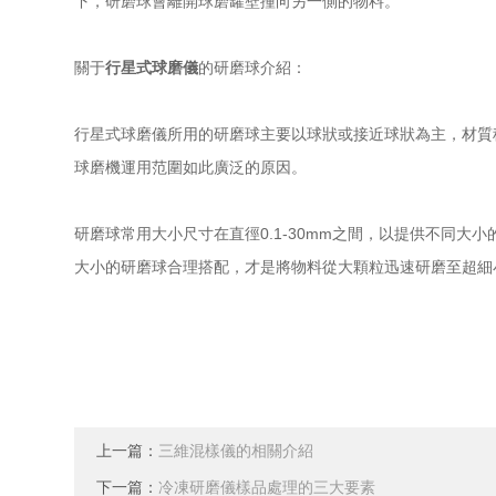
下，研磨球會離開球磨罐壁撞向另一側的物料。
關于
行星式球磨儀
的研磨球介紹：
行星式球磨儀所用的研磨球主要以球狀或接近球狀為主，材質
球磨機運用范圍如此廣泛的原因。
研磨球常用大小尺寸在直徑0.1-30mm之間，以提供不同
大小的研磨球合理搭配，才是將物料從大顆粒迅速研磨至超細
上一篇：
三維混樣儀的相關介紹
下一篇：
冷凍研磨儀樣品處理的三大要素