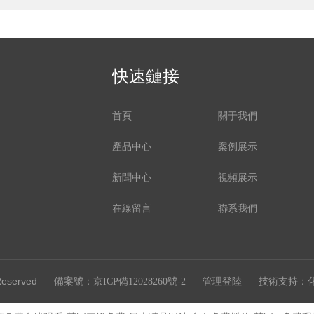
快速鏈接
首頁
關于我們
產品中心
案例展示
新聞中心
視頻展示
在線留言
聯系我們
Reserved
技術支持：
備案號：京ICP備12028260號-2
管理登陸