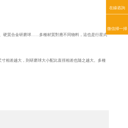
在線咨詢
微信掃一掃
、硬質合金研磨球……多種材質對應不同物料，這也是行星式
后尺寸相差越大，則研磨球大小配比直徑相差也隨之越大。多種