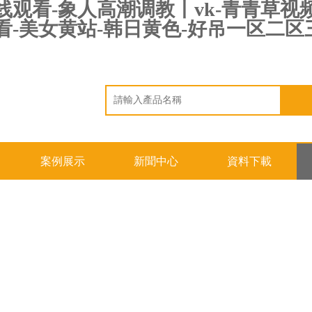
线观看-象人高潮调教丨vk-青青草视
看-美女黄站-韩日黄色-好吊一区二区
案例展示
新聞中心
資料下載