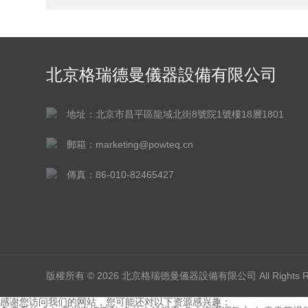
北京格瑞德曼儀器設備有限公司
地址：北京市昌平區龍域北街8號院1號樓18層1801
郵箱：marketing@powteq.cn
傳真：86-010-82465427
版權所有 © 2026 北京格瑞德曼儀器設備有限公司 All Rights 
感谢您访问我们的网站，您可能还对以下资源感兴趣：